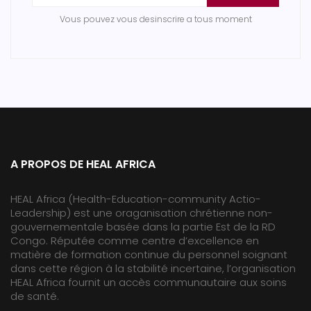
Vous pouvez vous desinscrire a tous moment
A PROPOS DE HEAL AFRICA
HEAL Africa (Health-Education-community Actio-
Leadership) est une oraganisation chrétienne non-
gouvernementale basée dans la partie Est de la RD
Congo. Réputée comme centre d’excellence en
matière de formation continue du personnel soignant
dans cette région à la stabilité incertaine, l’organisation
HEAL Africa fournit un accès communautaire aux soins
de santé.