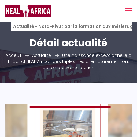
Actualité - Nord-Kivu : par la formation aux métiers g
Détail actualité
Acceuil
Actualité
Une naissance exceptionnelle à
l’Hôpital HEAL Africa : des triplés nés prématurement ont
besoin de votre soutien