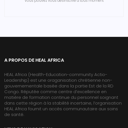
Vous pouvez vous desinscrire a tous moment
A PROPOS DE HEAL AFRICA
HEAL Africa (Health-Education-community Actio-
Leadership) est une oraganisation chrétienne non-
gouvernementale basée dans la partie Est de la RD
Congo. Réputée comme centre d’excellence en
matière de formation continue du personnel soignant
dans cette région à la stabilité incertaine, l’organisation
HEAL Africa fournit un accès communautaire aux soins
de santé.