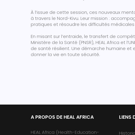
À l’issue de cette session, ces nouveaux ment
à travers le Nord-Kivu. Leur mission : accompag
pratiques et résoudre les difficultés médicales 
En misant sur l’entraide, le transfert de compé
Ministère de la Santé (PNSR), HEAL Africa et l’U
de santé résilient. Une démarche humaine et e
donner la vie en toute sécurité.
A PROPOS DE HEAL AFRICA
LIENS 
HEAL Africa (Health-Education-
Histori