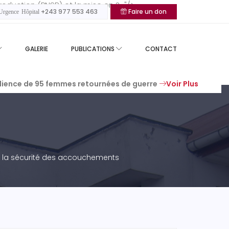
uction (PNSR) et la mise en ?..."/>
+243 977 553 463
Faire un don
rgence Hôpital
GALERIE
PUBLICATIONS
CONTACT
silience de 95 femmes retournées de guerre
Voir Plus
r la sécurité des accouchements