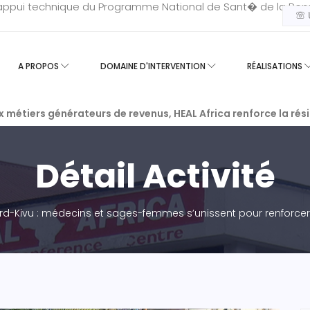
?appui technique du Programme National de Sant� de la Reprod
U
A PROPOS
DOMAINE D'INTERVENTION
RÉALISATIONS
ux métiers générateurs de revenus, HEAL Africa renforce la ré
Détail Activité
rd-Kivu : médecins et sages-femmes s’unissent pour renforce