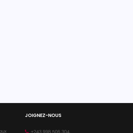
JOIGNEZ-NOUS
 aux
+243 998 506 304,