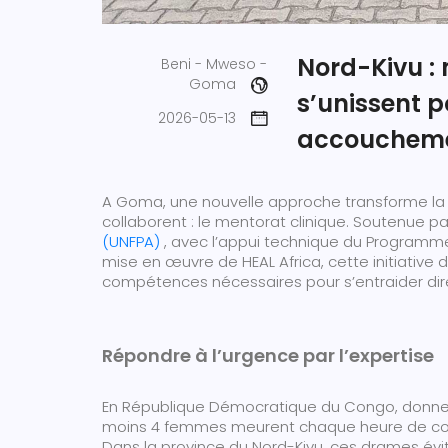
Nord-Kivu :
Beni - Mweso -
Goma
s’unissent p
2026-05-13
accouchem
A Goma, une nouvelle approche transforme la 
collaborent : le mentorat clinique. Soutenue pa
(UNFPA)
, avec l’appui technique du Programme
mise en œuvre de HEAL Africa, cette initiati
compétences nécessaires pour s’entraider dire
Répondre à l’urgence par l’expertise
En République Démocratique du Congo, donner l
moins 4 femmes meurent chaque heure de comp
Dans la province du Nord-Kivu, ces drames évit