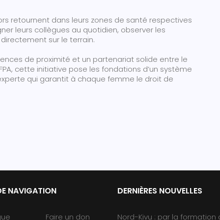
ors retournent dans leurs zones de santé respectives
ner leurs collègues au quotidien, observer les
directement sur le terrain.
tences de proximité et un partenariat solide entre le
NFPA, cette initiative pose les fondations d’un système
xperte qui garantit à chaque femme le droit de
DE NAVIGATION
DERNIÈRES NOUVELLES
que
Faire un don
Nord-Kivu : par la formation