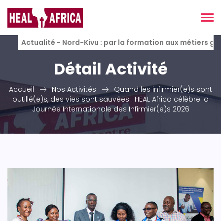
Actualité - Nord-Kivu : par la formation aux métiers g
Détail Activité
Accueil
Nos Activités
Quand les infirmier(e)s sont
outillé(e)s, des vies sont sauvées : HEAL Africa célèbre la
Journée Internationale des Infirmier(e)s 2026