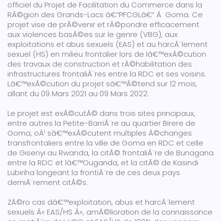
officiel du Projet de Facilitation du Commerce dans la
RÃ©gion des Grands-Lacs â€“PFCGLâ€“ Ã Goma. Ce
projet vise de prÃ©venir et rÃ©pondre efficacement
aux violences basÃ©es sur le genre (VBG), aux
exploitations et abus sexuels (EAS) et au harcÃ¨lement
sexuel (HS) en milieu frontalier lors de lâ€™exÃ©cution
des travaux de construction et rÃ©habilitation des
infrastructures frontaliÃ¨res entre la RDC et ses voisins.
Lâ€™exÃ©cution du projet sâ€™Ã©tend sur 12 mois,
allant du 09 Mars 2021 au 09 Mars 2022.
Le projet est exÃ©cutÃ© dans trois sites principaux,
entre autres la Petite-BarriÃ¨re au quartier Birere de
Goma, oÃ¹ sâ€™exÃ©cutent multiples Ã©changes
transfrontaliers entre la ville de Goma en RDC et celle
de Gisenyi au Rwanda, la citÃ© frontaliÃ¨re de Bunagana
entre la RDC et lâ€™Ouganda, et la citÃ© de Kasindi
Lubiriha longeant la frontiÃ¨re de ces deux pays
derniÃ¨rement citÃ©s.
ZÃ©ro cas dâ€™exploitation, abus et harcÃ¨lement
sexuels Â« EAS/HS Â», amÃ©lioration de la connaissance