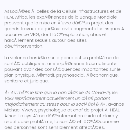
AssociÃ©es Ã celles de la Cellule Infrastructures et de
HEAL Africa, les expÃ©riences de la Banque Mondiale
prouvent que la mise en Å“uvre dâ€™un projet des
grands travaux de gÃ©nie civile augmente les risques Ã
occurrence VBG, dont lâ€™exploitation, abus et
harcÃ¨lement sexuels autour des sites
dâ€™intervention.
La violence basÃ©e sur le genre est un problÃ¨me de
santÃ© publique et une expÃ©rience traumatisante
pouvant avoir des consÃ©quences importantes sur le
plan physique, Ã©motif, psychosocial, Ã©conomique,
sanitaire et juridique.
Â« Au mÃªme titre que la pandÃ©mie de Covid-19, les
VBG reprÃ©sentent actuellement un dÃ©fi portant
majoritairement au stress pour la sociÃ©tÃ© Â»
, avance
Michael Vweya, psychologue et chef de projet Ã HEAL
Africa. Le systÃ¨me dâ€™information fluide et claire y
relatif pose problÃ¨me, la santÃ© et lâ€™Ã©conomie
des personnes sont sensiblement affectÃ©es,