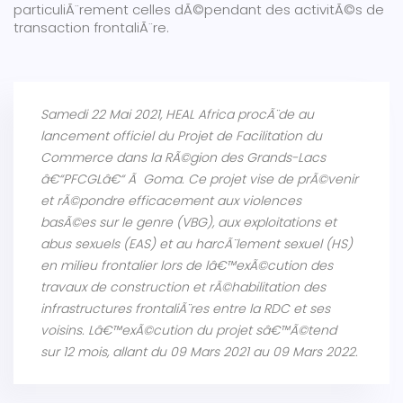
particuliÃ¨rement celles dÃ©pendant des activitÃ©s de
transaction frontaliÃ¨re.
Samedi 22 Mai 2021, HEAL Africa procÃ¨de au
lancement officiel du Projet de Facilitation du
Commerce dans la RÃ©gion des Grands-Lacs
â€“PFCGLâ€“ Ã Goma. Ce projet vise de prÃ©venir
et rÃ©pondre efficacement aux violences
basÃ©es sur le genre (VBG), aux exploitations et
abus sexuels (EAS) et au harcÃ¨lement sexuel (HS)
en milieu frontalier lors de lâ€™exÃ©cution des
travaux de construction et rÃ©habilitation des
infrastructures frontaliÃ¨res entre la RDC et ses
voisins. Lâ€™exÃ©cution du projet sâ€™Ã©tend
sur 12 mois, allant du 09 Mars 2021 au 09 Mars 2022.