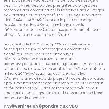
en matiÃ¨re des VBG et EAS/HS de 100% des usagers
des frontiÃ¨res, des parties prenantes du projet, des
membres des communautÃ©s riveraines des ouvrages
dâ€™infrastructures frontaliÃ¨res, 100% des survivantes
identifiÃ©es bÃ©nÃ©ficient de la prise en charge
adÃ©quate adaptÃ©e Ã leurs besoins, voilÃ
lâ€™essentiel des rÃ©sultats auxquels le projet devra
aboutir Ã la fin de sa mise en Å“uvre.
Les agents de lâ€™ordre opÃ©rationnel/services
Ã©tatiques de lâ€™Etat Congolais commis aux
frontiÃ¨res, les ouvriers des entreprises
dâ€™exÃ©cution des travaux, les petits-
commerÃ§ants, et les autres usagers consommateurs
et fournisseurs de services dont la frontiÃ¨re constitue le
milieu dâ€™exÃ©cution au quotidien sont les
bÃ©nÃ©ficiaires directs du projet. Un code de conduite,
aprÃ¨s maintes formations en matiÃ¨re de prÃ©vention
et rÃ©ponse aux VBG des parties concernÃ©es, leur
sera soumis pour signature afin de constituer une base
commune de conduite.
PrÃ©venir et RÃ©pondre aux VBG