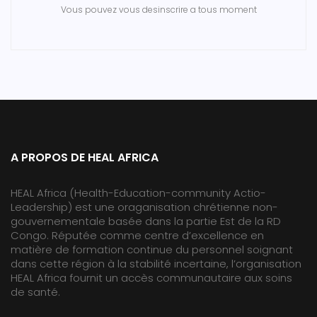
Vous pouvez vous desinscrire a tous moment
A PROPOS DE HEAL AFRICA
HEAL Africa (Health-Education-community Actio-
Leadership) est une oraganisation chrétienne non-
gouvernementale basée dans la partie Est de la RD
Congo. Réputée comme centre d’excellence en
matière de formation continue du personnel soignant
dans cette région à la stabilité incertaine, l’organisation
HEAL Africa fournit un accès communautaire aux soins
de santé.