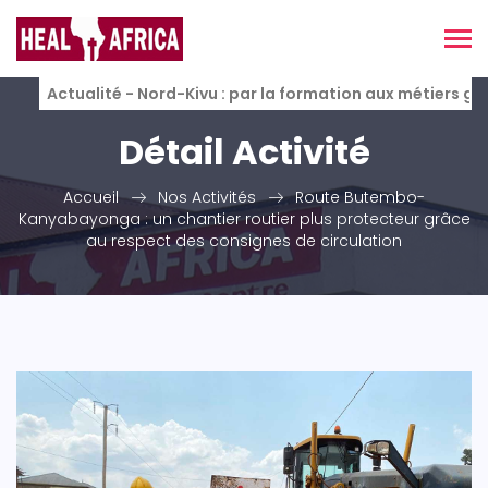
Actualité - Nord-Kivu : par la formation aux métiers g
Détail Activité
Accueil
Nos Activités
Route Butembo-
Kanyabayonga : un chantier routier plus protecteur grâce
au respect des consignes de circulation