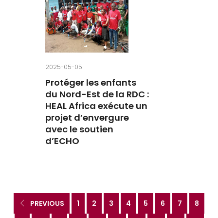
2025-05-05
Protéger les enfants
du Nord-Est de la RDC :
HEAL Africa exécute un
projet d’envergure
avec le soutien
d’ECHO
PREVIOUS
1
2
3
4
5
6
7
8