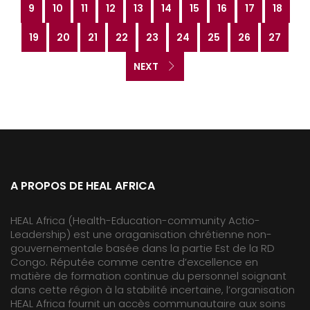
9
10
11
12
13
14
15
16
17
18
19
20
21
22
23
24
25
26
27
NEXT
A PROPOS DE HEAL AFRICA
HEAL Africa (Health-Education-community Actio-
Leadership) est une oraganisation chrétienne non-
gouvernementale basée dans la partie Est de la RD
Congo. Réputée comme centre d’excellence en
matière de formation continue du personnel soignant
dans cette région à la stabilité incertaine, l’organisation
HEAL Africa fournit un accès communautaire aux soins